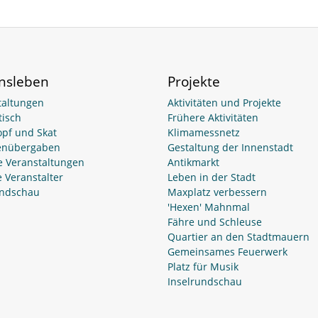
insleben
Projekte
taltungen
Aktivitäten und Projekte
isch
Frühere Aktivitäten
opf und Skat
Klimamessnetz
enübergaben
Gestaltung der Innenstadt
e Veranstaltungen
Antikmarkt
 Veranstalter
Leben in der Stadt
undschau
Maxplatz verbessern
'Hexen' Mahnmal
Fähre und Schleuse
Quartier an den Stadtmauern
Gemeinsames Feuerwerk
Platz für Musik
Inselrundschau